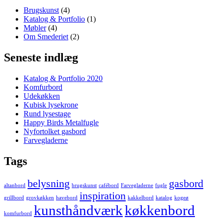
Brugskunst
(4)
Katalog & Portfolio
(1)
Møbler
(4)
Om Smederiet
(2)
Seneste indlæg
Katalog & Portfolio 2020
Komfurbord
Udekøkken
Kubisk lysekrone
Rund lysestage
Happy Birds Metalfugle
Nyfortolket gasbord
Farvegladerne
Tags
belysning
gasbord
altanbord
brugskunst
cafébord
Farvegladerne
fugle
inspiration
grillbord
grovkøkken
havebord
kakkelbord
katalog
kogeø
kunsthåndværk
køkkenbord
komfurbord