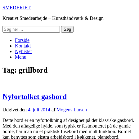
Spring
SMEDERIET
til
Kreativt Smedearbejde – Kunsthåndværk & Design
indhold
Søg
Primær
Forside
Menu
Kontakt
Nyheder
Menu
Tag:
grillbord
Nyfortolket gasbord
Udgivet den
4. juli 2014
af
Mogens Larsen
Dette bord er en nyfortolkning af designet på det klassiske gasbord.
Med den aftagelige hylde, som typisk er fastmonteret på de gamle
borde, har man nu et praktisk flisebord med multifunktion. Bordet
kan benyttes som ekstra arbejdsbord i køkkenet, plantebord,