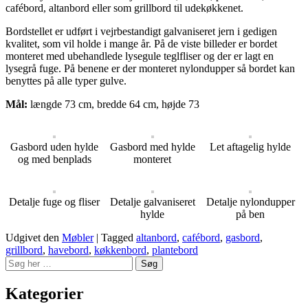
cafébord, altanbord eller som grillbord til udekøkkenet.
Bordstellet er udført i vejrbestandigt galvaniseret jern i gedigen
kvalitet, som vil holde i mange år. På de viste billeder er bordet
monteret med ubehandlede lysegule teglfliser og der er lagt en
lysegrå fuge. På benene er der monteret nylondupper så bordet kan
benyttes på alle typer gulve.
Mål:
længde 73 cm, bredde 64 cm, højde 73
Gasbord uden hylde
Gasbord med hylde
Let aftagelig hylde
og med benplads
monteret
Detalje fuge og fliser
Detalje galvaniseret
Detalje nylondupper
hylde
på ben
Udgivet den
Møbler
|
Tagged
altanbord
,
cafébord
,
gasbord
,
grillbord
,
havebord
,
køkkenbord
,
plantebord
Søg
Kategorier