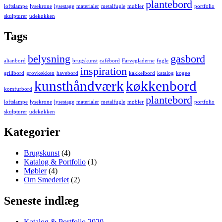
plantebord
loftslampe
lysekrone
lysestage
materialer
metalfugle
møbler
portfolio
skulpturer
udekøkken
Tags
belysning
gasbord
altanbord
brugskunst
cafébord
Farvegladerne
fugle
inspiration
grillbord
grovkøkken
havebord
kakkelbord
katalog
kogeø
kunsthåndværk
køkkenbord
komfurbord
plantebord
loftslampe
lysekrone
lysestage
materialer
metalfugle
møbler
portfolio
skulpturer
udekøkken
Kategorier
Brugskunst
(4)
Katalog & Portfolio
(1)
Møbler
(4)
Om Smederiet
(2)
Seneste indlæg
Katalog & Portfolio 2020